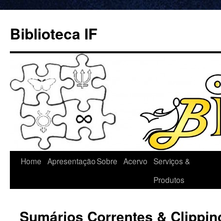
Biblioteca IF
Home
Apresentação
Sobre
Acervo
Serviços &
Produtos
Sumários Correntes & Clippin